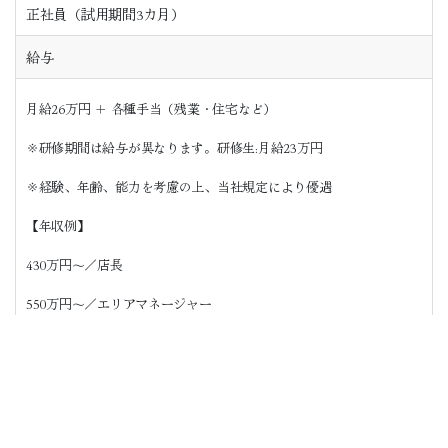
正社員（試用期間3カ月）
給与
月給26万円 ＋ 各種手当（残業・住宅など）
※研修期間は給与が異なります。研修生:月給23万円
※経験、年齢、能力を考慮の上、当社規定により優遇
【年収例】
430万円～／店長
550万円～／エリアマネージャー
700万円～／マネージャー
■賞与
賞与2回/年（業績連動型）